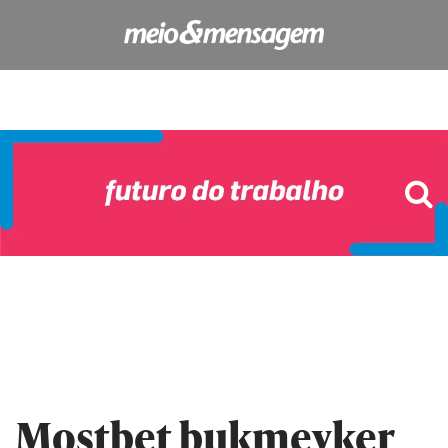
Mostbet bukmeyker