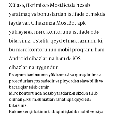
Xülasə, fikrimizcə MostBetdə hesab
yaratmaq və bonuslardan istifadə etməkdə
fayda var. Cihazınıza MostBet apk
yükləyərək mərc kontorunu istifadə edə
bilərsiniz. Üstəlik, qeyd etmək lazımdır ki,
bu mərc kontorunun mobil proqramı həm
Android cihazlarına həm də iOS
cihazlarına uyğundur.
Proqram təminatının yüklənməsi və quraşdırılması
prosedurları çox sadədir və pleyerdən əlavə bilik və
bacarıqlar tələb etmir.
Mərc kontorunda hesab yaradarkən sizdən tələb
olunan şəxsi məlumatları rahatlıqla qeyd edə
bilərsiniz.
Bukmeker şirkətinin tətbiqini işlədib mobil versiya