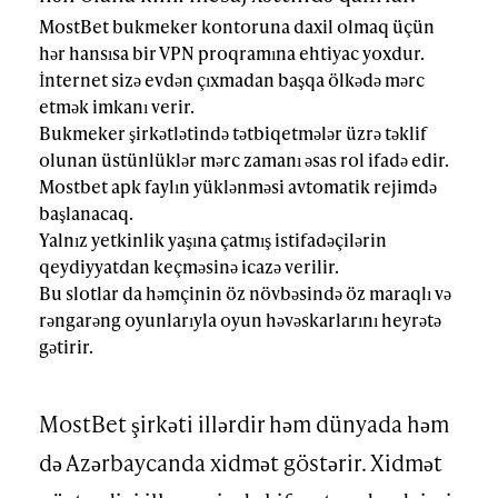
MostBet bukmeker kontoruna daxil olmaq üçün
hər hansısa bir VPN proqramına ehtiyac yoxdur.
İnternet sizə evdən çıxmadan başqa ölkədə mərc
etmək imkanı verir.
Bukmeker şirkətlətində tətbiqetmələr üzrə təklif
olunan üstünlüklər mərc zamanı əsas rol ifadə edir.
Mostbet apk faylın yüklənməsi avtomatik rejimdə
başlanacaq.
Yalnız yetkinlik yaşına çatmış istifadəçilərin
qeydiyyatdan keçməsinə icazə verilir.
Bu slotlar da həmçinin öz növbəsində öz maraqlı və
rəngarəng oyunlarıyla oyun həvəskarlarını heyrətə
gətirir.
MostBet şirkəti illərdir həm dünyada həm
də Azərbaycanda xidmət göstərir. Xidmət