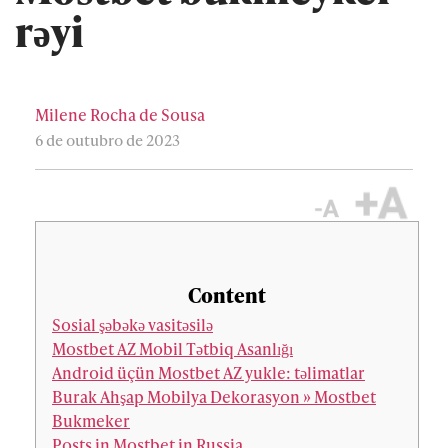
rəyi
Milene Rocha de Sousa
6 de outubro de 2023
Content
Sosial şəbəkə vasitəsilə
Mostbet AZ Mobil Tətbiq Asanlığı
Android üçün Mostbet AZ yukle: təlimatlar
Burak Ahşap Mobilya Dekorasyon » Mostbet
Bukmeker
Posts in Mostbet in Russia