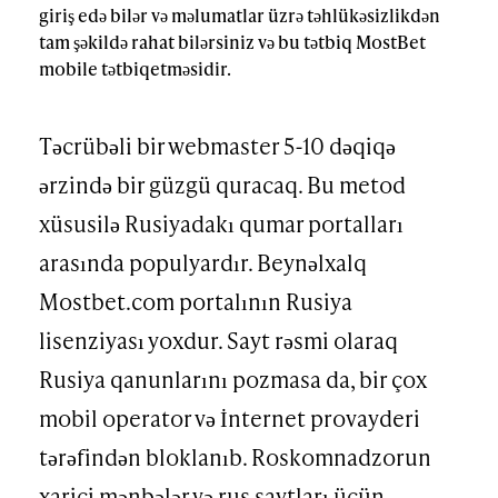
giriş edə bilər və məlumatlar üzrə təhlükəsizlikdən
tam şəkildə rahat bilərsiniz və bu tətbiq MostBet
mobile tətbiqetməsidir.
Təcrübəli bir webmaster 5-10 dəqiqə
ərzində bir güzgü quracaq. Bu metod
xüsusilə Rusiyadakı qumar portalları
arasında populyardır. Beynəlxalq
Mostbet.com portalının Rusiya
lisenziyası yoxdur. Sayt rəsmi olaraq
Rusiya qanunlarını pozmasa da, bir çox
mobil operator və İnternet provayderi
tərəfindən bloklanıb. Roskomnadzorun
xarici mənbələr və rus saytları üçün