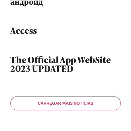
андроид
Access
The Official App WebSite
2023 UPDATED
CARREGAR MAIS NOTÍCIAS