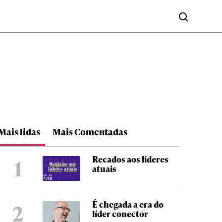
Mais lidas
Mais Comentadas
Recados aos líderes
1
atuais
É chegada a era do
2
líder conector