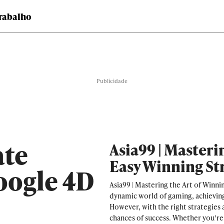
rabalho
Publicidade
ate
Asia99 | Masteri
Easy Winning St
oogle 4D
Asia99 | Mastering the Art of Winni
dynamic world of gaming, achieving
However, with the right strategies 
chances of success. Whether you’re 