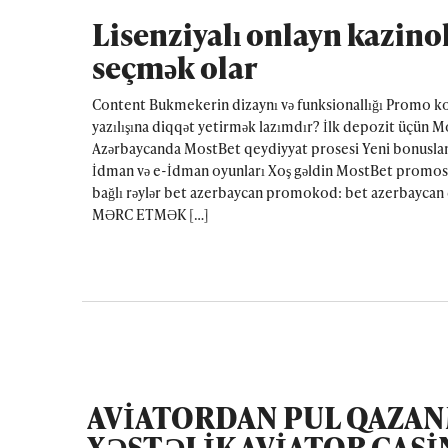
Lisenziyalı onlayn kazinol
seçmək olar
Content Bukmekerin dizaynı və funksionallığı Promo ko
yazılışına diqqət yetirmək lazımdır? İlk depozit üçü
Azərbaycanda MostBet qeydiyyat prosesi Yeni bonusları
İdman və e-İdman oyunları Xoş gəldin MostBet promo
bağlı rəylər bet azerbaycan promokod: bet azerbay
MƏRC ETMƏK […]
AVİATORDAN PUL QAZAN
XƏSTƏLİK AVİATOR CAS