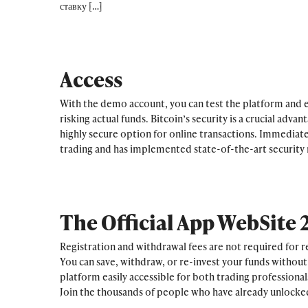
ставку […]
Access
With the demo account, you can test the platform and 
risking actual funds. Bitcoin’s security is a crucial adva
highly secure option for online transactions. Immedia
trading and has implemented state-of-the-art security
The Official App WebSit
Registration and withdrawal fees are not required for 
You can save, withdraw, or re-invest your funds without 
platform easily accessible for both trading professiona
Join the thousands of people who have already unlocked