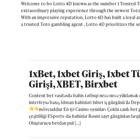
Welcome to bo Lotto 4D known as the number 1 Trusted Tot
extraordinary playing experience through the newest Tot
With an impressive reputation, Lotto 4D has built a loyal a
a trusted Toto gambling agent , Lotto 4D prioritizes the sec
1xBet, 1xbet Giriş, 1xbet T
Girişi, XBET, Birxbet
Content bet vasitəsilə bahis tətbiqi necə necə yükləmək 
interfeysə baxış İdman bahisləri 1xbet iş güzgüsü ilə De
mövcuddur
En iyi Casino oyunları Çoklu canlı bet 
çeşitliliği ESports-da bahislər Rəsmi sayt güzgüdən fərq
Oluşturucu betdən pul […]