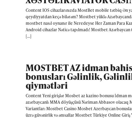
Content IOS cihazlarınızda MostBet mobile tətbiq Ən ya
qeydiyyatdan keçə bilərəm? Mostbet yüklə Azərbaycanda 
mostbet nasıl oynanır ile Neredeyse Her Zaman Para Ka
Android cihazlar Nəticə tapılmadı! Mostbet Azərbaycan 
[…]
MOSTBET AZ idman bahis ş
bonusları Gəlinlik, Gəlinl
qiymətləri
Content Yeni girişlər Mosbet az kazino bonusu İdman mə
azərbaycanlı MMA döyüşçüsü Nəriman Abbasov olacaq M
Variantları Mostbet Casino Mosbet Azerbaycan bonuslar
üzrə güvənirlik və əmsallar Mostbet Türkiye Online Giri