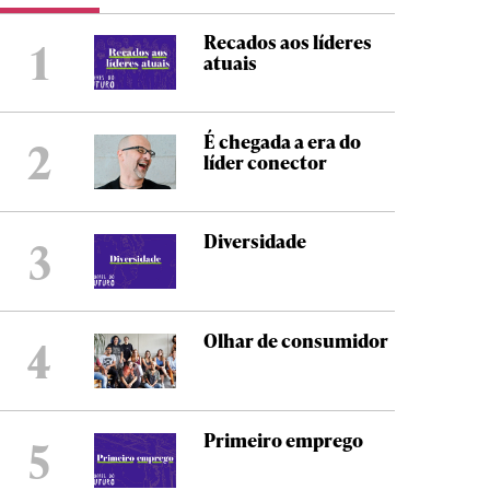
Recados aos líderes
1
atuais
É chegada a era do
2
líder conector
Diversidade
3
Olhar de consumidor
4
Primeiro emprego
5