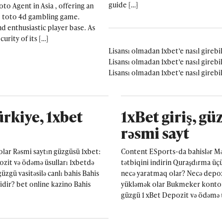
guide […]
o Agent in Asia , offering an
o toto 4d gambling game.
nd enthusiastic player base. As
urity of its […]
Lisansı olmadan 1xbet’e nasıl girebi
Lisansı olmadan 1xbet’e nasıl girebi
Lisansı olmadan 1xbet’e nasıl girebi
ürkiye, 1xbet
1xBet giriş, g
rəsmi sayt
olar Rəsmi saytın güzgüsü 1xbet:
Content ESports-da bahislər Mə
pozit və ödəmə üsulları 1xbetdə
tətbiqini indirin Quraşdırma üç
güzgü vasitəsilə canlı bahis
Bahis
necə yaratmaq olar? Necə depozi
lidir? bet online kazino Bahis
yükləmək olar Bukmeker kontorun
güzgü 1 xBet Depozit və ödəmə ü