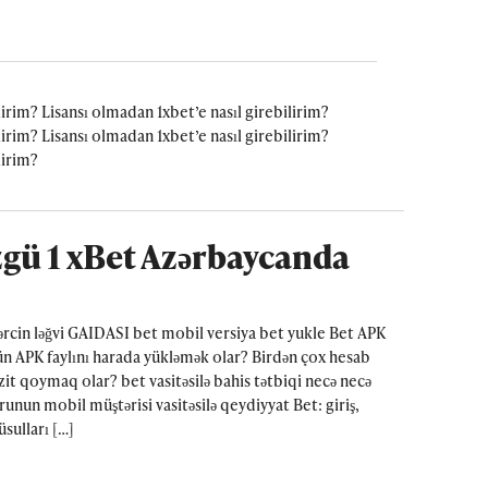
lirim? Lisansı olmadan 1xbet’e nasıl girebilirim?
lirim? Lisansı olmadan 1xbet’e nasıl girebilirim?
lirim?
üzgü 1 xBet Azərbaycanda
rcin ləğvi GAIDASI bet mobil versiya bet yukle Bet APK
ün APK faylını harada yükləmək olar? Birdən çox hesab
t qoymaq olar? bet vasitəsilə bahis tətbiqi necə necə
un mobil müştərisi vasitəsilə qeydiyyat Bet: giriş,
sulları […]