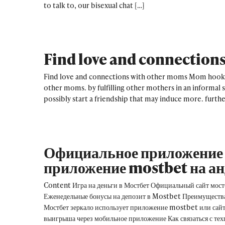
to talk to, our bisexual chat […]
Find love and connection
Find love and connections with other moms Mom hook up
other moms. by fulfilling other mothers in an informal 
possibly start a friendship that may induce more. furth
Официальное приложение 
приложение mostbet на а
Content Игра на деньги в Мостбет Официальный сайт мостб
Еженедельные бонусы на депозит в Mostbet Преимуществ
Мостбет зеркало использует приложение mostbet или сайт
выигрыша через мобильное приложение Как связаться с тех