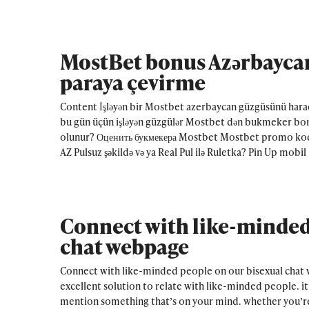
MostBet bonus Azərbayca
paraya çevirme
Content İşləyən bir Mostbet azerbaycan güzgüsünü har
bu gün üçün işləyən güzgülər Mostbet dən bukmeker bon
olunur? Оценить букмекера Mostbet Mostbet promo kod
AZ Pulsuz şəkildə və ya Real Pul ilə Ruletka? Pin Up mobil
Connect with like-minded
chat webpage
Connect with like-minded people on our bisexual chat 
excellent solution to relate with like-minded people. it
mention something that’s on your mind. whether you’re